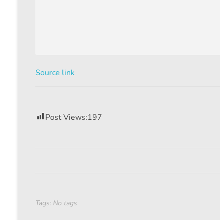
Source link
Post Views:
197
Tags: No tags