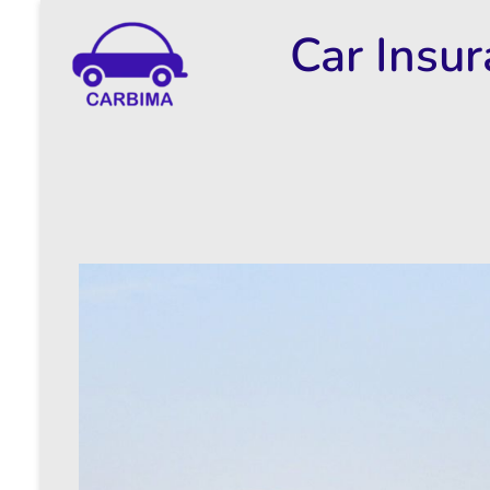
Car Insu
Car Insurance Information & Updates
Know about car insurance