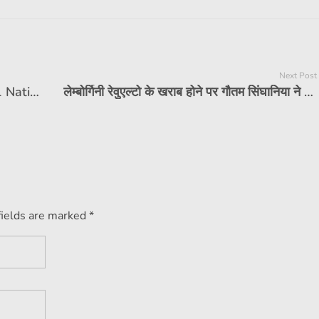
Next Post
Nitin Gadkari reviews progress of 21 National Highway projects in Kerala
लेम्बोर्गिनी रेवुएल्टो के खराब होने पर गौतम सिंघानिया ने चिंता जताई
fields are marked *