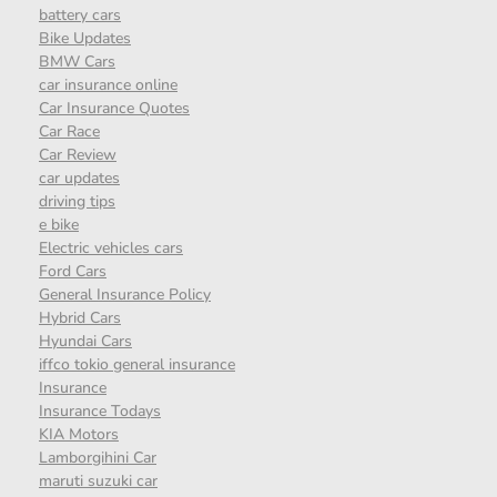
battery cars
Bike Updates
BMW Cars
car insurance online
Car Insurance Quotes
Car Race
Car Review
car updates
driving tips
e bike
Electric vehicles cars
Ford Cars
General Insurance Policy
Hybrid Cars
Hyundai Cars
iffco tokio general insurance
Insurance
Insurance Todays
KIA Motors
Lamborgihini Car
maruti suzuki car