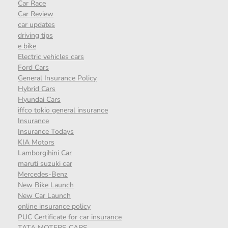
Car Race
Car Review
car updates
driving tips
e bike
Electric vehicles cars
Ford Cars
General Insurance Policy
Hybrid Cars
Hyundai Cars
iffco tokio general insurance
Insurance
Insurance Todays
KIA Motors
Lamborgihini Car
maruti suzuki car
Mercedes-Benz
New Bike Launch
New Car Launch
online insurance policy
PUC Certificate for car insurance
TATA MOTERS CARS