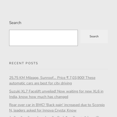
Search
Search
RECENT POSTS
25.75 KM Mileage, Sunroof… Price ₹ 7,03,900! These
automatic cars are best for city driving
Suzuki XL7 Facelift unveiled! Now waiting for new XL6 in
India, know how much has changed
Roar over car in BMC! 'Back pain' increased due to Scorpio
N, leaders asked for Innova Crysta; Know