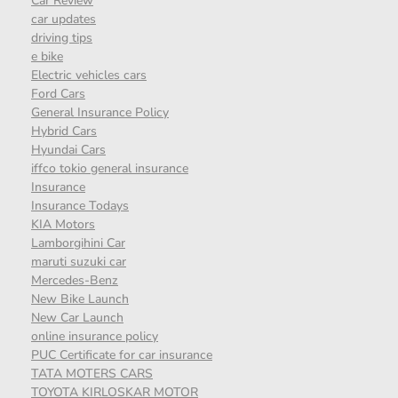
Car Review
car updates
driving tips
e bike
Electric vehicles cars
Ford Cars
General Insurance Policy
Hybrid Cars
Hyundai Cars
iffco tokio general insurance
Insurance
Insurance Todays
KIA Motors
Lamborgihini Car
maruti suzuki car
Mercedes-Benz
New Bike Launch
New Car Launch
online insurance policy
PUC Certificate for car insurance
TATA MOTERS CARS
TOYOTA KIRLOSKAR MOTOR