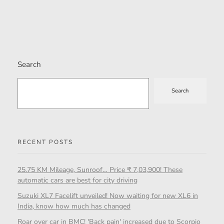
Search
Search
RECENT POSTS
25.75 KM Mileage, Sunroof… Price ₹ 7,03,900! These
automatic cars are best for city driving
Suzuki XL7 Facelift unveiled! Now waiting for new XL6 in
India, know how much has changed
Roar over car in BMC! 'Back pain' increased due to Scorpio