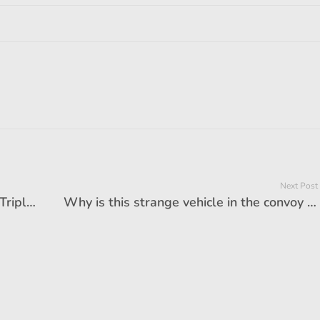
Next Post
KTM 890 Duke R vs Triumph Street Triple 765 RS: Which bigger bike should you choose
Why is this strange vehicle in the convoy of leaders? 90% people do not know its function, you will be stunned to know