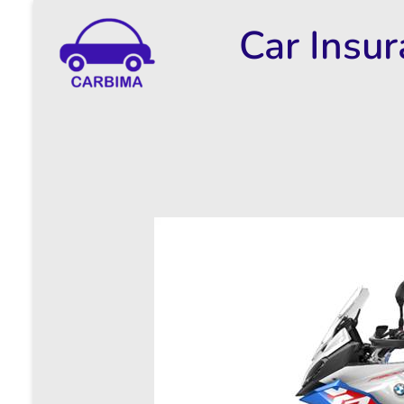
Car Insu
Car Insurance Information & Updates
Know about car insurance