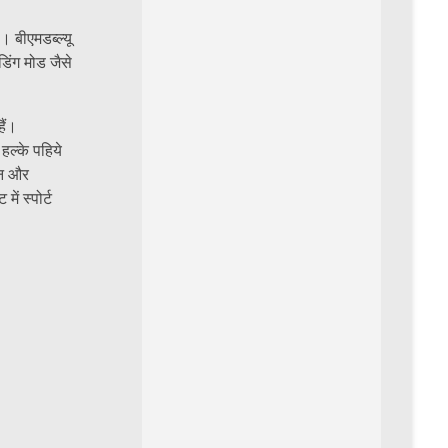
 बीएमडब्ल्यू
डिंग मोड जैसे
ैं।
हल्के पहिये
़न और
ं स्पोर्ट