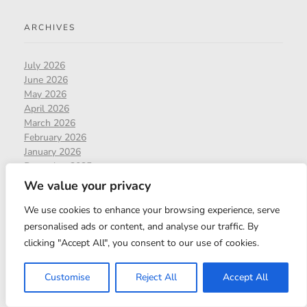
ARCHIVES
July 2026
June 2026
May 2026
April 2026
March 2026
February 2026
January 2026
December 2025
November 2025
We value your privacy
October 2025
September 2025
We use cookies to enhance your browsing experience, serve
August 2025
personalised ads or content, and analyse our traffic. By
July 2025
clicking "Accept All", you consent to our use of cookies.
June 2025
March 2025
Customise
Reject All
Accept All
February 2025
January 2025