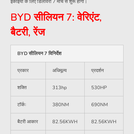
इकाइयों के लिए डिलीवरी 7 मार्च से शुरू होगी।
BYD सीलियन 7: वेरिएंट,
बैटरी, रेंज
BYD सीलियन 7 विनिर्देश
प्रकार
अधिमूल्य
प्रदर्शन
शक्ति
313hp
530HP
टॉर्कः
380NM
690NM
बैटरी आकार
82.56KWH
82.56KWH