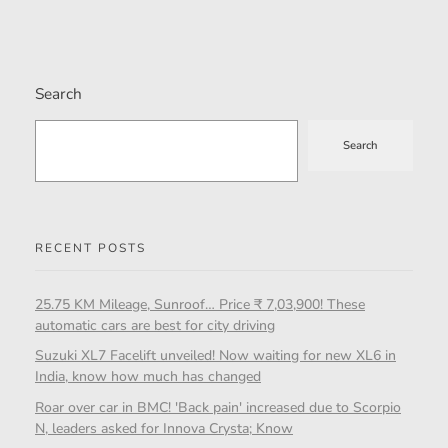
Search
Search
RECENT POSTS
25.75 KM Mileage, Sunroof… Price ₹ 7,03,900! These
automatic cars are best for city driving
Suzuki XL7 Facelift unveiled! Now waiting for new XL6 in
India, know how much has changed
Roar over car in BMC! 'Back pain' increased due to Scorpio
N, leaders asked for Innova Crysta; Know