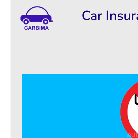
Car Insu
Car Insurance Information & Updates
Know about car insurance