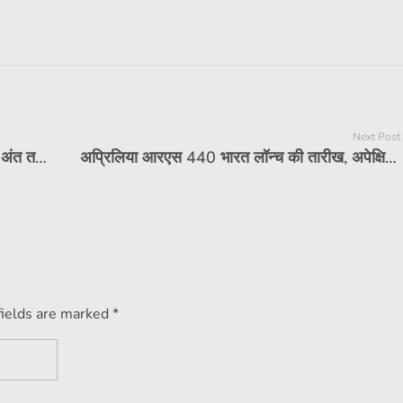
Next Post
लेम्बोर्गिनी रेवुएल्टो, हुराकन और उरुस 2025 के अंत तक बिक गए। और जानें
अप्रिलिया आरएस 440 भारत लॉन्च की तारीख, अपेक्षित कीमत, जासूसी तस्वीरें
fields are marked *