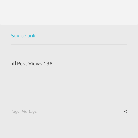
Source link
Post Views:
198
Tags: No tags