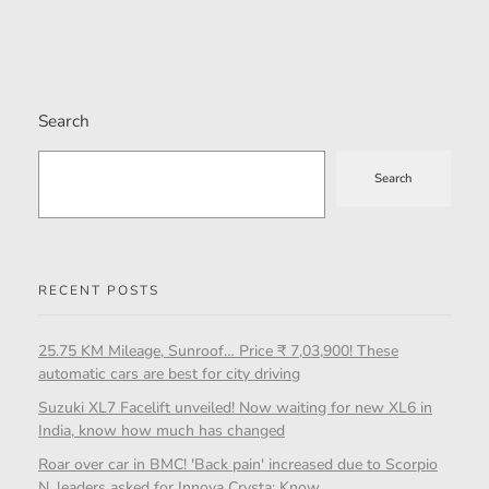
Search
Search
RECENT POSTS
25.75 KM Mileage, Sunroof… Price ₹ 7,03,900! These
automatic cars are best for city driving
Suzuki XL7 Facelift unveiled! Now waiting for new XL6 in
India, know how much has changed
Roar over car in BMC! 'Back pain' increased due to Scorpio
N, leaders asked for Innova Crysta; Know