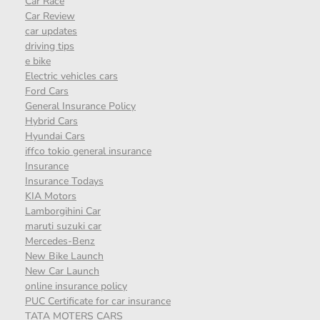
Car Race
Car Review
car updates
driving tips
e bike
Electric vehicles cars
Ford Cars
General Insurance Policy
Hybrid Cars
Hyundai Cars
iffco tokio general insurance
Insurance
Insurance Todays
KIA Motors
Lamborgihini Car
maruti suzuki car
Mercedes-Benz
New Bike Launch
New Car Launch
online insurance policy
PUC Certificate for car insurance
TATA MOTERS CARS