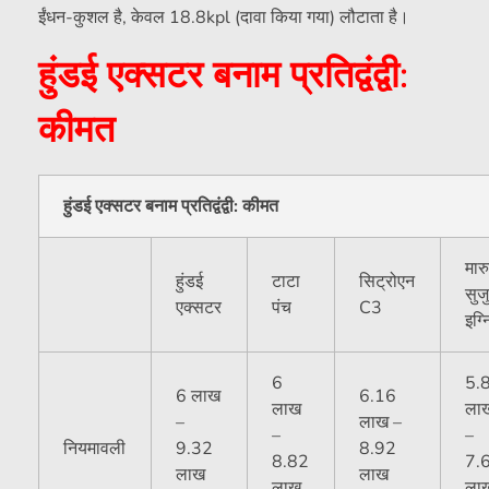
ईंधन-कुशल है, केवल 18.8kpl (दावा किया गया) लौटाता है।
हुंडई एक्सटर बनाम प्रतिद्वंद्वी:
कीमत
हुंडई एक्सटर बनाम प्रतिद्वंद्वी: कीमत
मार
हुंडई
टाटा
सिट्रोएन
सुज
एक्सटर
पंच
C3
इग्
6
5.
6 लाख
6.16
लाख
ला
–
लाख –
–
–
नियमावली
9.32
8.92
8.82
7.
लाख
लाख
लाख
ला