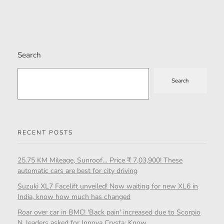
Search
Search
RECENT POSTS
25.75 KM Mileage, Sunroof… Price ₹ 7,03,900! These
automatic cars are best for city driving
Suzuki XL7 Facelift unveiled! Now waiting for new XL6 in
India, know how much has changed
Roar over car in BMC! 'Back pain' increased due to Scorpio
N, leaders asked for Innova Crysta; Know