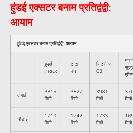
हुंडई एक्सटर बनाम प्रतिद्वंद्वी:
आयाम
हुंडई एक्सटर बनाम प्रतिद्वंद्वी: आयाम
मारु
हुंडई
टाटा
सिट्रोएन
सुजु
एक्सटर
पंच
C3
इग्न
3815
3827
3981
37
लंबाई
मिमी
मिमी
मिमी
मिमी
1710
1742
1733
16
चौड़ाई
मिमी
मिमी
मिमी
मिमी