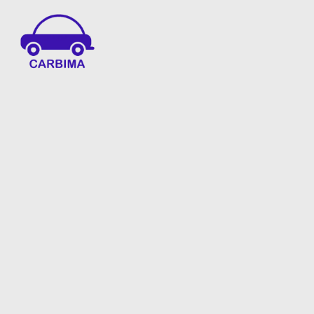
Car Insurance Information & Updates
Know about car insurance