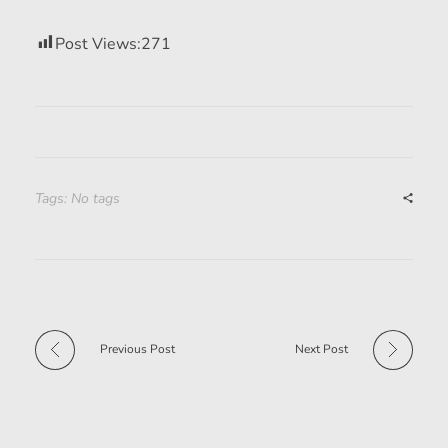
Post Views:
271
Tags: No tags
Previous Post
Next Post