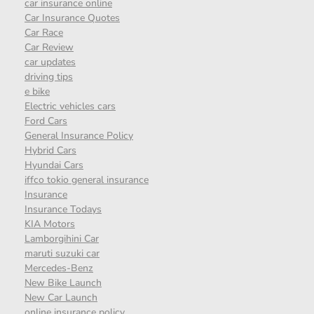
car insurance online
Car Insurance Quotes
Car Race
Car Review
car updates
driving tips
e bike
Electric vehicles cars
Ford Cars
General Insurance Policy
Hybrid Cars
Hyundai Cars
iffco tokio general insurance
Insurance
Insurance Todays
KIA Motors
Lamborgihini Car
maruti suzuki car
Mercedes-Benz
New Bike Launch
New Car Launch
online insurance policy