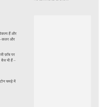
िकल्प हैं और
बॉडी-कलर और
ंजी फ़ॉब पर
बैज भी हैं –
न चमड़े में