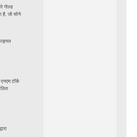
ो गोल्ड
 है, जो सोने
 फाइनल
एनएम टॉर्क
चालित
वारा