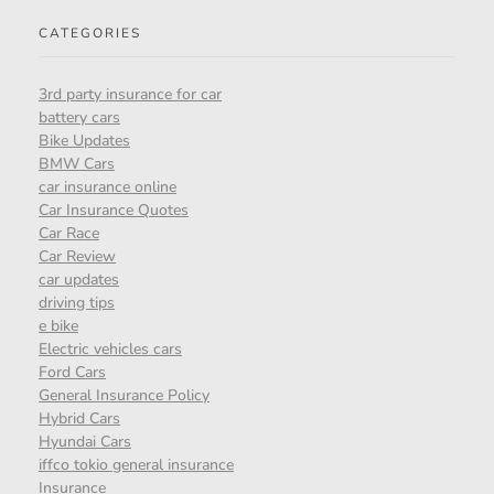
CATEGORIES
3rd party insurance for car
battery cars
Bike Updates
BMW Cars
car insurance online
Car Insurance Quotes
Car Race
Car Review
car updates
driving tips
e bike
Electric vehicles cars
Ford Cars
General Insurance Policy
Hybrid Cars
Hyundai Cars
iffco tokio general insurance
Insurance