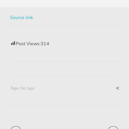
Source link
Post Views:
314
Tags: No tags