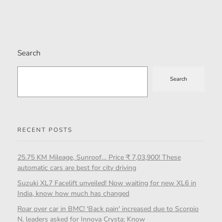
Search
Search
RECENT POSTS
25.75 KM Mileage, Sunroof… Price ₹ 7,03,900! These
automatic cars are best for city driving
Suzuki XL7 Facelift unveiled! Now waiting for new XL6 in
India, know how much has changed
Roar over car in BMC! 'Back pain' increased due to Scorpio
N, leaders asked for Innova Crysta; Know