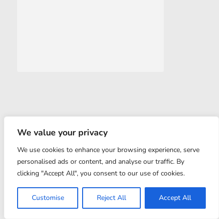
© 2022 CARBIMA. All rights reserved. Powered by
We value your privacy
360INDIA
We use cookies to enhance your browsing experience, serve
personalised ads or content, and analyse our traffic. By
clicking "Accept All", you consent to our use of cookies.
Customise
Reject All
Accept All
ABOUT US