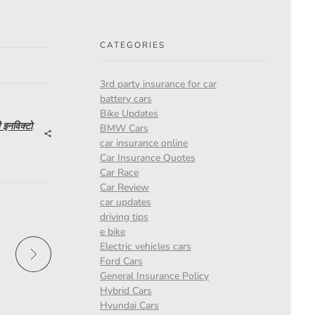
CATEGORIES
3rd party insurance for car
battery cars
Bike Updates
 इनविक्टो
,
BMW Cars
car insurance online
Car Insurance Quotes
Car Race
Car Review
car updates
driving tips
e bike
Electric vehicles cars
Ford Cars
General Insurance Policy
Hybrid Cars
Hyundai Cars