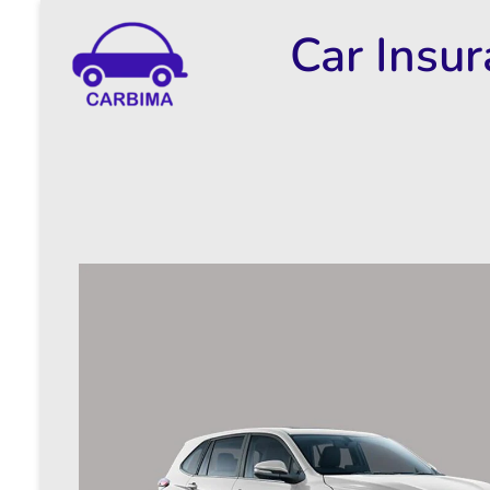
Car Insu
Car Insurance Information & Updates
Know about car insurance