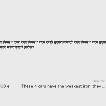
ड ईमैक्स 7 पावर
,
बायड ईमैक्स 7 बनाम मारुति सुजुकी इनविक्टो
,
बायड ईमैक्स 7 बनाम सुजुकी
ुजुकी
,
मारुति सुजुकी इनविक्टो
Next Post
At the end! Delivery of Mater Era 5000 electric bike starts
These 4 cars have the weakest iron, they failed in the crash test, yet people are standing in line to buy them.