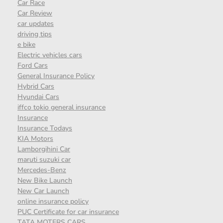
Car Race
Car Review
car updates
driving tips
e bike
Electric vehicles cars
Ford Cars
General Insurance Policy
Hybrid Cars
Hyundai Cars
iffco tokio general insurance
Insurance
Insurance Todays
KIA Motors
Lamborgihini Car
maruti suzuki car
Mercedes-Benz
New Bike Launch
New Car Launch
online insurance policy
PUC Certificate for car insurance
TATA MOTERS CARS