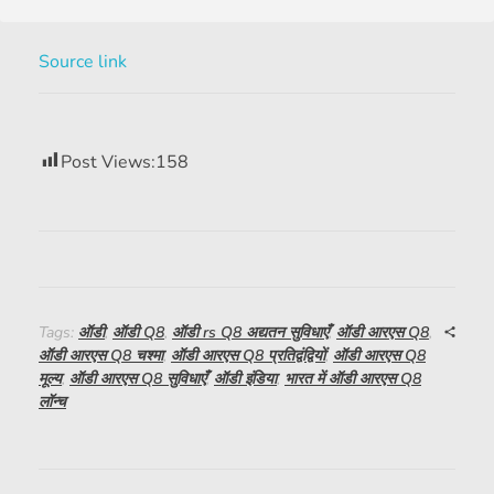
Source link
Post Views:
158
Tags:
ऑडी
,
ऑडी Q8
,
ऑडी rs Q8 अद्यतन सुविधाएँ
,
ऑडी आरएस Q8
,
ऑडी आरएस Q8 चश्मा
,
ऑडी आरएस Q8 प्रतिद्वंद्वियों
,
ऑडी आरएस Q8
मूल्य
,
ऑडी आरएस Q8 सुविधाएँ
,
ऑडी इंडिया
,
भारत में ऑडी आरएस Q8
लॉन्च