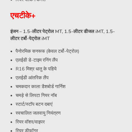
एचटीके+
इंजन –
1.5-लीटर पेट्रोल MT, 1.5-लीटर डीजल iMT, 1.5-
लीटर टर्बो-पेट्रोल iMT
पैनोरमिक सनरूफ (केवल टर्बो-पेट्रोल)
एलईडी डे-टाइम रनिंग लैंप
R16 मिश्र धातु के पहिये
एलईडी आंतरिक लैंप
चमकदार काला डैशबोर्ड गार्निश
चमड़े से लिपटा गियर नॉब
स्टार्ट/स्टॉप बटन दबाएं
स्वचालित जलवायु नियंत्रण
रियर वॉशर/वाइपर
रियर डीफॉगर