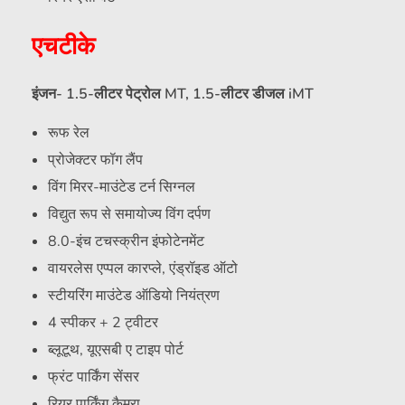
एचटीके
इंजन- 1.5-लीटर पेट्रोल MT, 1.5-लीटर डीजल iMT
रूफ रेल
प्रोजेक्टर फॉग लैंप
विंग मिरर-माउंटेड टर्न सिग्नल
विद्युत रूप से समायोज्य विंग दर्पण
8.0-इंच टचस्क्रीन इंफोटेनमेंट
वायरलेस एप्पल कारप्ले, एंड्रॉइड ऑटो
स्टीयरिंग माउंटेड ऑडियो नियंत्रण
4 स्पीकर + 2 ट्वीटर
ब्लूटूथ, यूएसबी ए टाइप पोर्ट
फ्रंट पार्किंग सेंसर
रियर पार्किंग कैमरा