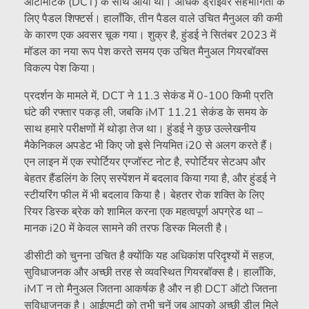
ऑटोमैटिक (DCT) के साथ आया था। अधिक ड्राइवर सहभागिता के
लिए पैडल शिफ्टर्स। हालाँकि, तीन पैडल वाले उचित मैनुअल की कमी
के कारण एक अवसर चूक गया। शुक्र है, हुंडई ने सितंबर 2023 में
मॉडल का नया रूप पेश करते समय एक उचित मैनुअल गियरबॉक्स
विकल्प पेश किया।
प्रदर्शन के मामले में, DCT ने 11.3 सेकंड में 0-100 किमी प्रति
घंटे की रफ्तार पकड़ ली, जबकि iMT 11.21 सेकंड के समय के
साथ हमारे परीक्षणों में थोड़ा तेज था। हुंडई ने कुछ उल्लेखनीय
मैकेनिकल अपडेट भी किए जो इसे नियमित i20 से अलग करते हैं।
एन लाइन में एक स्पोर्टियर एग्जॉस्ट नोट है, स्पोर्टियर सेटअप और
बेहतर हैंडलिंग के लिए सस्पेंशन में बदलाव किया गया है, और हुंडई ने
स्टीयरिंग फील में भी बदलाव किया है। बेहतर रोक शक्ति के लिए
रियर डिस्क ब्रेक को शामिल करना एक महत्वपूर्ण अपग्रेड था –
मानक i20 में केवल सामने की तरफ डिस्क मिलती है।
डीसीटी को चुनना उचित है क्योंकि यह अधिकांश परिदृश्यों में सहज,
सुविधाजनक और अच्छी तरह से व्यवस्थित गियरबॉक्स है। हालाँकि,
iMT न तो मैनुअल जितना आकर्षक है और न ही DCT ऑटो जितना
सुविधाजनक है। आईएमटी को तभी चुनें जब आपको अच्छी डील मिले