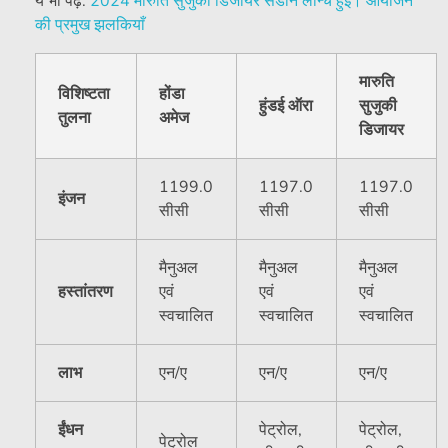
ये भी पढ़ें:
2024 मारुति सुजुकी डिजायर सेडान लॉन्च हुई। आयोजन
की प्रमुख झलकियाँ
मारुति
विशिष्टता
होंडा
हुंडई ऑरा
सुजुकी
तुलना
अमेज
डिजायर
1199.0
1197.0
1197.0
इंजन
सीसी
सीसी
सीसी
मैनुअल
मैनुअल
मैनुअल
हस्तांतरण
एवं
एवं
एवं
स्वचालित
स्वचालित
स्वचालित
लाभ
एन/ए
एन/ए
एन/ए
ईंधन
पेट्रोल,
पेट्रोल,
पेट्रोल