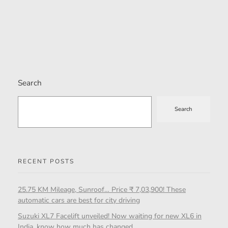
Search
Search
RECENT POSTS
25.75 KM Mileage, Sunroof… Price ₹ 7,03,900! These
automatic cars are best for city driving
Suzuki XL7 Facelift unveiled! Now waiting for new XL6 in
India, know how much has changed