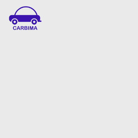
Car Insurance Information & Updates
Know about car insurance