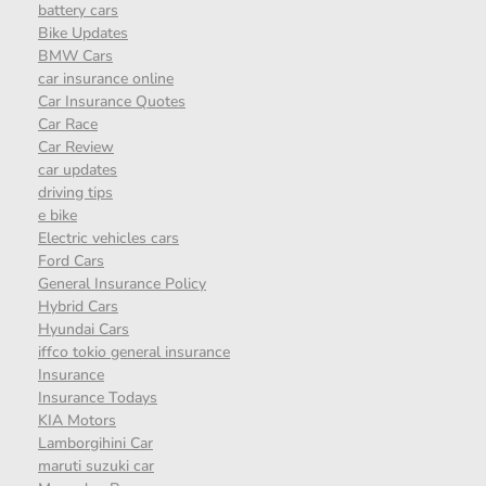
battery cars
Bike Updates
BMW Cars
car insurance online
Car Insurance Quotes
Car Race
Car Review
car updates
driving tips
e bike
Electric vehicles cars
Ford Cars
General Insurance Policy
Hybrid Cars
Hyundai Cars
iffco tokio general insurance
Insurance
Insurance Todays
KIA Motors
Lamborgihini Car
maruti suzuki car