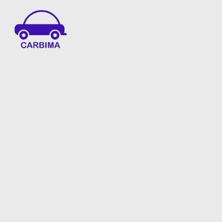
Car Insurance Information & Updates
Know about car insurance