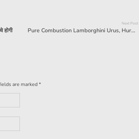
Next Post
े होगी
Pure Combustion Lamborghini Urus, Huracan Sold Out; Line-up to go hybrid
fields are marked *