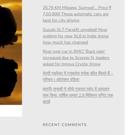
25.75 KM Mileage, Sunroof… Price ₹
7,03,900! These automatic cars are
best for city driving
Suzuki XL7 Facelift unveiled! Now
waiting for new XL6 in India, know
how much has changed
Roar over car in BMC! 'Back pain'
increased due to Scorpio N, leaders
asked for Innova Crysta; Know
येज़्दी एडवेंचर में ट्यूबलेस स्पोक व्हील मिलते हैं –
परिचय | ऑटोकार इंडिया
मारुति सुजुकी ने चौथे गुजरात प्लांट में उत्पादन
शुरू किया, वार्षिक क्षमता 2.9 मिलियन यूनिट तक
बढ़ाई
RECENT COMMENTS