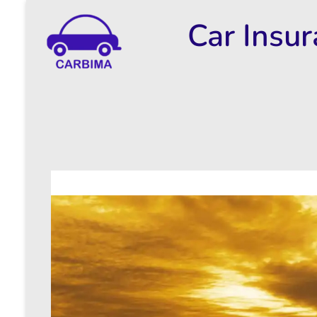
Car Insu
Car Insurance Information & Updates
Know about car insurance