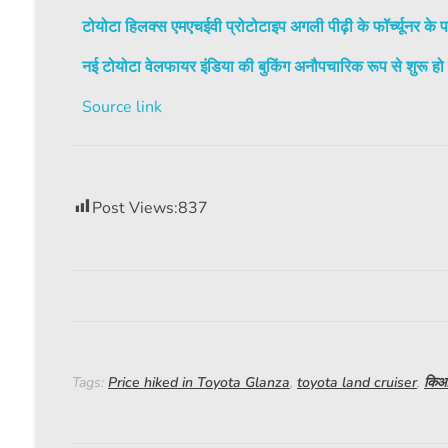
टोयोटा हिलक्स एमएचईवी प्रोटोटाइप अगली पीढ़ी के फॉर्च्यूनर के प
नई टोयोटा वेलफायर इंडिया की बुकिंग अनौपचारिक रूप से शुरू हो 
Source link
Post Views:
837
Tags:
Price hiked in Toyota Glanza
,
toyota land cruiser
,
किआ 