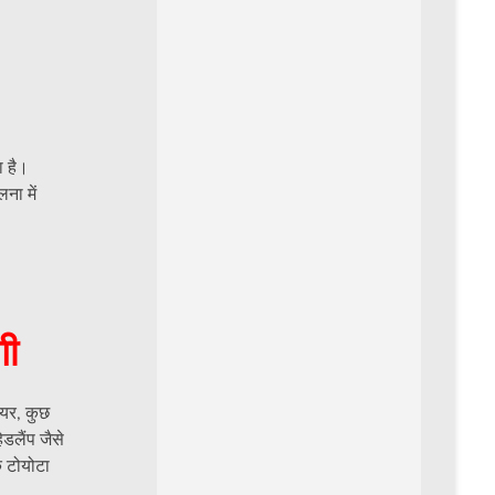
ा है।
ना में
गी
ियर, कुछ
ेडलैंप जैसे
ि टोयोटा