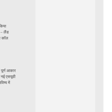
 किया
 – लैंड
बस कॉल
ं पूर्ण आकार
ि नई एसयूवी
ष्य में