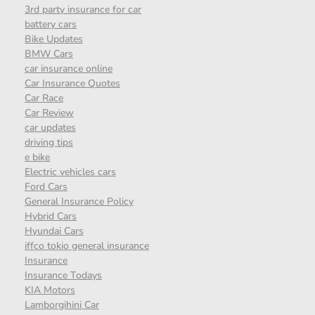
3rd party insurance for car
battery cars
Bike Updates
BMW Cars
car insurance online
Car Insurance Quotes
Car Race
Car Review
car updates
driving tips
e bike
Electric vehicles cars
Ford Cars
General Insurance Policy
Hybrid Cars
Hyundai Cars
iffco tokio general insurance
Insurance
Insurance Todays
KIA Motors
Lamborgihini Car